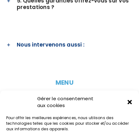
5. Quelles garanties offrez-vous sur vos
prestations ?
Nous intervenons aussi :
MENU
Accueil
Gérer le consentement
aux cookies
Prestations
Réalisations
Pour offrir les meilleures expériences, nous utilisons des
technologies telles que les cookies pour stocker et/ou accéder
aux informations des appareils.
Contact